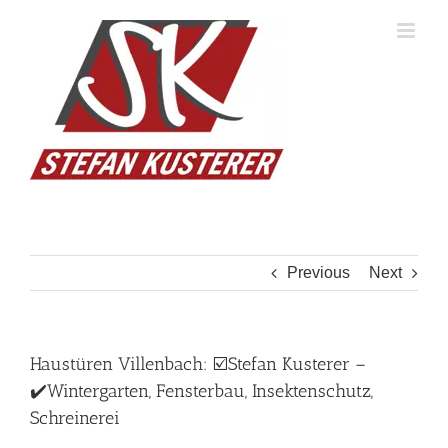
Skip
to
content
Previous
Next
Haustüren Villenbach: ☑️Stefan Kusterer –
✔️Wintergarten, Fensterbau, Insektenschutz,
Schreinerei