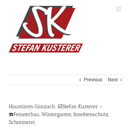
Skip
to
content
Previous
Next
Haustüren Günzach: ☑️Stefan Kusterer –
☎️Fensterbau, Wintergarten, Insektenschutz,
Schreinerei