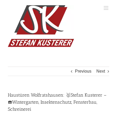
Skip
to
content
Previous
Next
Haustüren Wolfratshausen: 🥇Stefan Kusterer –
☎️Wintergarten, Insektenschutz, Fensterbau,
Schreinerei