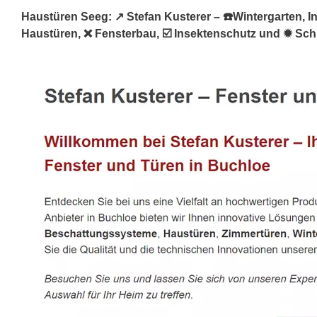
Haustüren Seeg: ↗️ Stefan Kusterer – ☎️Wintergarten, In
Haustüren, ❌ Fensterbau, ☑️ Insektenschutz und ✹ Schre