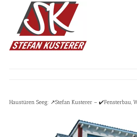
Skip
to
content
Haustüren Seeg: ↗️Stefan Kusterer – ✔️Fensterbau, Wi