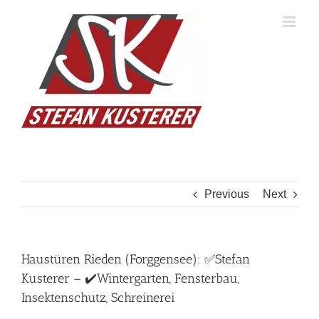
Skip
to
content
Previous
Next
Haustüren Rieden (Forggensee): ✅Stefan
Kusterer – ✔️Wintergarten, Fensterbau,
Insektenschutz, Schreinerei