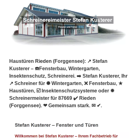
Haustüren
Rieden
(Forggensee): ↗️ Stefan
Kusterer – ☎️Fensterbau, Wintergarten,
Insektenschutz, Schreinerei. ➡️ Stefan Kusterer, Ihr
↗️ Schreiner für ✺ Wintergarten, ❌ Fensterbau, ★
Haustüren, ☑️ Insektenschutzsysteme oder ✹
Schreinermeister für 87669 ✔️ Rieden
(Forggensee). ❤ Gemeinsam stark. ✉ ✔.