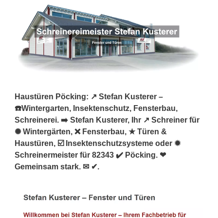
Haustüren Pöcking: ↗️ Stefan Kusterer –
☎️Wintergarten, Insektenschutz, Fensterbau,
Schreinerei. ➡️ Stefan Kusterer, Ihr ↗️ Schreiner für
✺ Wintergärten, ❌ Fensterbau, ★ Türen &
Haustüren, ☑️ Insektenschutzsysteme oder ✹
Schreinermeister für 82343 ✔️ Pöcking. ❤
Gemeinsam stark. ✉ ✔.