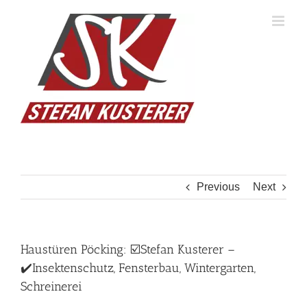
Skip
to
content
Previous
Next
Haustüren Pöcking: ☑️Stefan Kusterer –
✔️Insektenschutz, Fensterbau, Wintergarten,
Schreinerei