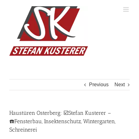
Skip
to
content
Previous
Next
Haustüren Osterberg: ☑️Stefan Kusterer –
☎️Fensterbau, Insektenschutz, Wintergarten,
Schreinerei