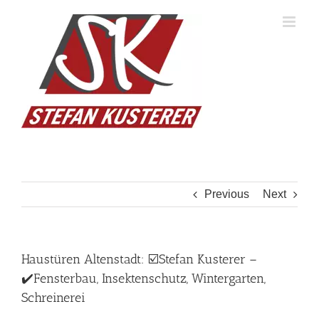
Skip
to
content
Previous
Next
Haustüren Altenstadt: ☑️Stefan Kusterer –
✔️Fensterbau, Insektenschutz, Wintergarten,
Schreinerei