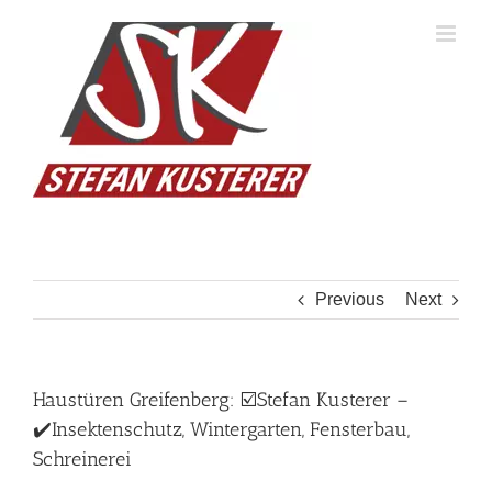
Skip
to
content
Previous
Next
Haustüren Greifenberg: ☑️Stefan Kusterer –
✔️Insektenschutz, Wintergarten, Fensterbau,
Schreinerei