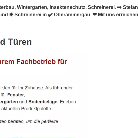
bau, Wintergarten, Insektenschutz, Schreinerei. ➡️ Stefan K
nd ✹ Schreinerei in ✔️ Oberammergau. ❤ Mit uns erreichen S