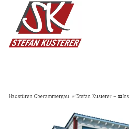
Skip
to
content
Haustüren Oberammergau: ✅Stefan Kusterer – ☎️Insek