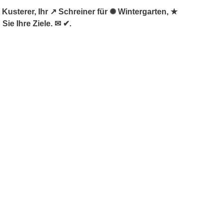
usterer, Ihr ↗️ Schreiner für ✺ Wintergarten, ★
ie Ihre Ziele. ✉ ✔.