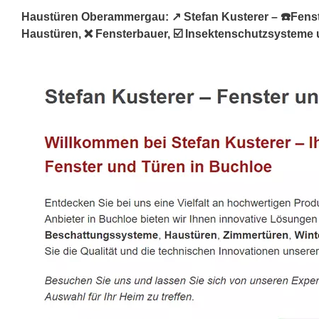
Haustüren Oberammergau: ↗️ Stefan Kusterer – ☎️Fenster
Haustüren, ❌ Fensterbauer, ☑️ Insektenschutzsysteme u