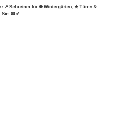
hr ↗️ Schreiner für ✺ Wintergärten, ★ Türen &
 Sie. ✉ ✔.