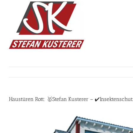
Skip
to
content
Haustüren Rott: 🥇Stefan Kusterer – ✔️Insektenschutz