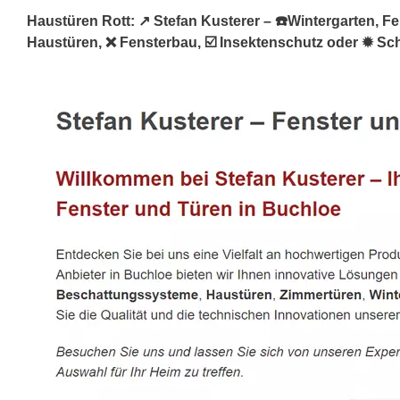
Haustüren Rott: ↗️ Stefan Kusterer – ☎️Wintergarten, Fe
Haustüren, ❌ Fensterbau, ☑️ Insektenschutz oder ✹ Sch