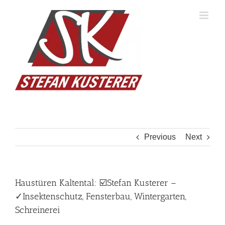
Skip
to
content
Previous
Next
Haustüren Kaltental: ☑️Stefan Kusterer –
✓Insektenschutz, Fensterbau, Wintergarten,
Schreinerei