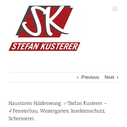
Skip
to
content
Previous
Next
Haustüren Haldenwang: ✅Stefan Kusterer –
✓Fensterbau, Wintergarten, Insektenschutz,
Schreinerei