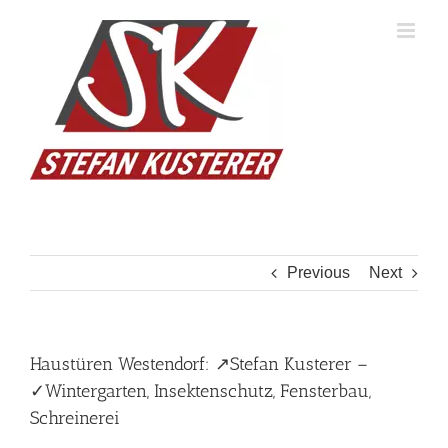
Skip
to
content
Previous
Next
Haustüren Westendorf: ↗️Stefan Kusterer –
✓Wintergarten, Insektenschutz, Fensterbau,
Schreinerei