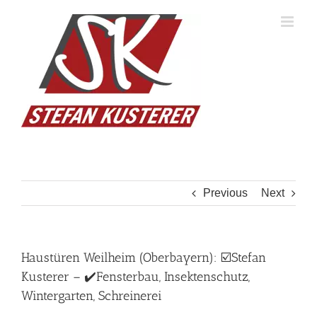
Skip
to
content
Previous
Next
Haustüren Weilheim (Oberbayern): ☑️Stefan
Kusterer – ✔️Fensterbau, Insektenschutz,
Wintergarten, Schreinerei