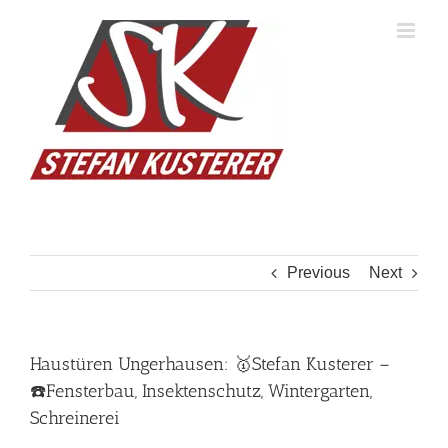
Skip
to
content
Previous
Next
Haustüren Ungerhausen: 🥇Stefan Kusterer –
☎️Fensterbau, Insektenschutz, Wintergarten,
Schreinerei