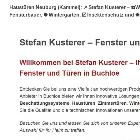
Haustüren Neuburg (Kammel): ↗️ Stefan Kusterer – ☎️Win
Fensterbauer, ✺ Wintergarten, ☑️ Insektenschutz und ✹