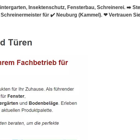
tergarten, Insektenschutz, Fensterbau, Schreinerei. ➡️ Stef
 Schreinermeister für ✔️ Neuburg (Kammel). ❤ Vertrauen Sie