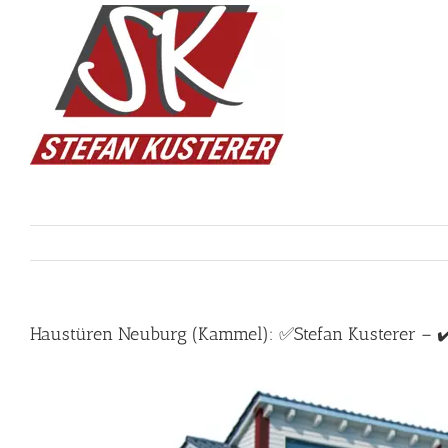
Skip
to
content
Haustüren Neuburg (Kammel): ✅Stefan Kusterer – ✔️I