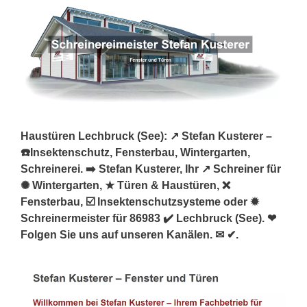
Haustüren Lechbruck (See): ↗️ Stefan Kusterer –
☎️Insektenschutz, Fensterbau, Wintergarten,
Schreinerei. ➡️ Stefan Kusterer, Ihr ↗️ Schreiner für
✺ Wintergarten, ★ Türen & Haustüren, ❌
Fensterbau, ☑️ Insektenschutzsysteme oder ✹
Schreinermeister für 86983 ✔️ Lechbruck (See). ❤
Folgen Sie uns auf unseren Kanälen. ✉ ✔.