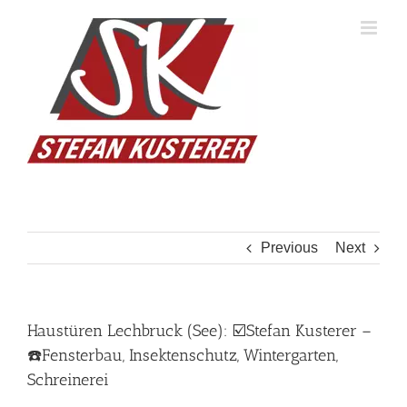
Skip
to
content
Previous
Next
Haustüren Lechbruck (See): ☑️Stefan Kusterer –
☎️Fensterbau, Insektenschutz, Wintergarten,
Schreinerei