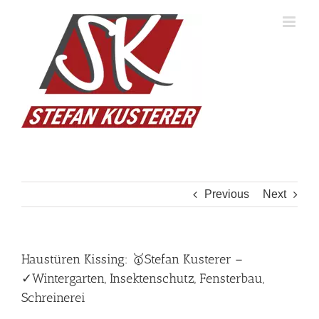
Skip
to
content
Previous
Next
Haustüren Kissing: 🥇Stefan Kusterer –
✓Wintergarten, Insektenschutz, Fensterbau,
Schreinerei