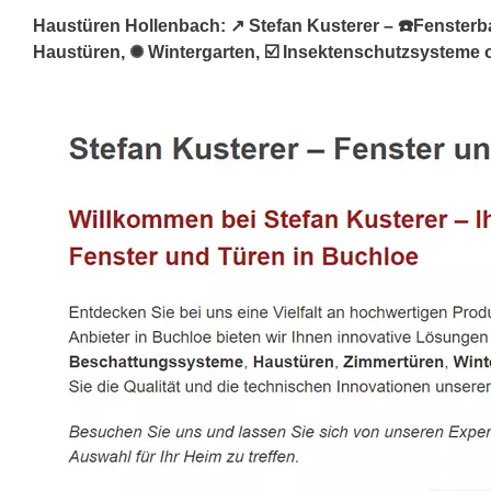
Haustüren Hollenbach: ↗️ Stefan Kusterer – ☎️Fensterbau
Haustüren, ✺ Wintergarten, ☑️ Insektenschutzsysteme o