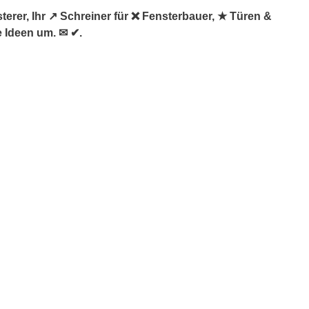
erer, Ihr ↗️ Schreiner für ❌ Fensterbauer, ★ Türen &
e Ideen um. ✉ ✔.