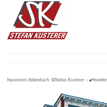
Skip
to
content
Haustüren Hollenbach: ☑️Stefan Kusterer – ✔️Insekte