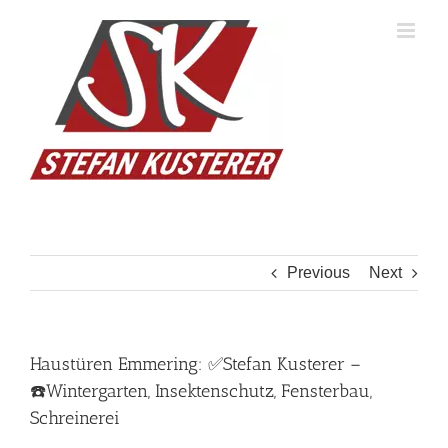
Skip
to
content
Previous
Next
Haustüren Emmering: ✅Stefan Kusterer –
☎️Wintergarten, Insektenschutz, Fensterbau,
Schreinerei