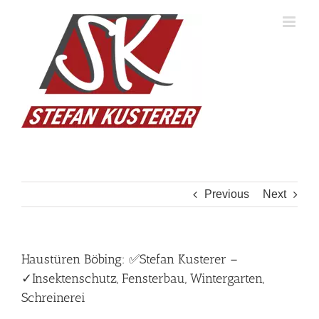
Skip
to
content
Previous
Next
Haustüren Böbing: ✅Stefan Kusterer –
✓Insektenschutz, Fensterbau, Wintergarten,
Schreinerei