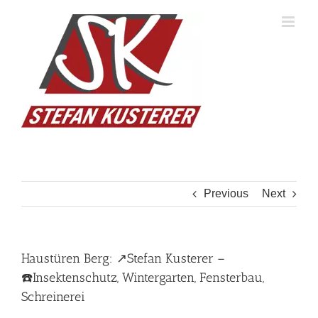
Skip
to
content
Previous
Next
Haustüren Berg: ↗️Stefan Kusterer –
☎️Insektenschutz, Wintergarten, Fensterbau,
Schreinerei