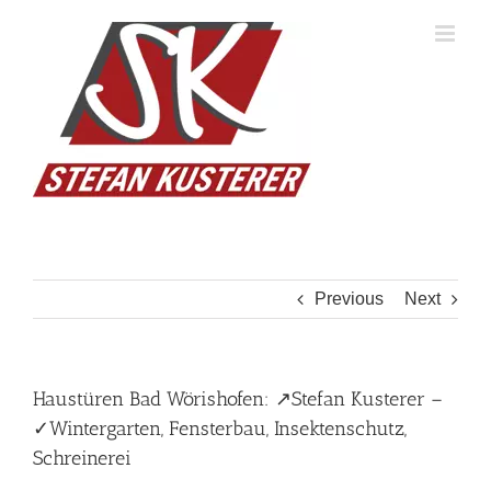
Skip
to
content
Previous
Next
Haustüren Bad Wörishofen: ↗️Stefan Kusterer –
✓Wintergarten, Fensterbau, Insektenschutz,
Schreinerei